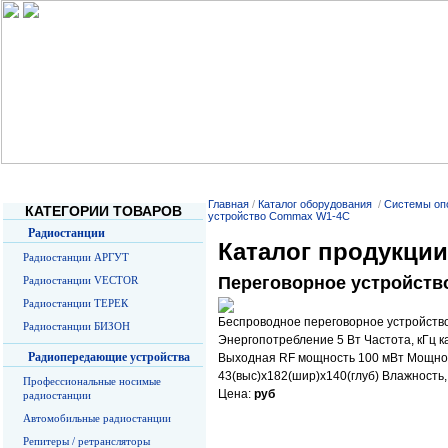
Главная
О Компании
Услуги
Прайс-листы
О радиосв
Главная
/
Каталог оборудования
/
Системы оп
КАТЕГОРИИ ТОВАРОВ
устройство Commax W1-4C
Радиостанции
Каталог продукции
Радиостанции АРГУТ
Переговорное устройст
Радиостанции VECTOR
Радиостанции ТЕРЕК
Беспроводное переговорное устройство
Радиостанции БИЗОН
Энергопотребление 5 Вт Частота, кГц ка
Радиопередающие устройства
Выходная RF мощность 100 мВт Мощнос
43(выс)х182(шир)х140(глуб) Влажность, %
Профессиональные носимые
Цена:
руб
радиостанции
Автомобильные радиостанции
Репитеры / ретрансляторы