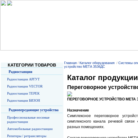
Главная
О Компании
Услуги
Прайс-листы
О радиосв
Главная
/
Каталог оборудования
/
Системы оп
КАТЕГОРИИ ТОВАРОВ
устройство МЕТА 3536ДС
Радиостанции
Каталог продукции
Радиостанции АРГУТ
Переговорное устройств
Радиостанции VECTOR
Радиостанции ТЕРЕК
ПЕРЕГОВОРНОЕ УСТРОЙСТВО
МЕТА 
Радиостанции БИЗОН
Радиопередающие устройства
Назначение
Симплексное переговорное устрой
Профессиональные носимые
симплексного канала речевой связи 
радиостанции
разных помещениях.
Автомобильные радиостанции
Репитеры / ретрансляторы