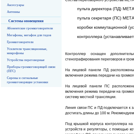
Состав переговорного устройства МЕТ
Аксессуары
пульта директора (ПД) МЕТА
Антенны
пульта секретаря (ПС) МЕТА
Системы оповещения
коробки коммутационной (ус
Абонентские громкоговорители
Мегафоны, мегафон для гидов
контроллера (устанавливает
Громкоговорители
Усилители трансляционные,
микрофоны
Контроллер оснащен дополнител
стенографирования переговоров и гром
Устройства переговорные
Приборы громкоговорящей связи
На лицевой панели ПД расположены
(ПГС)
включения режима передачи на громког
Сирены и сигнальные
громкоговорящие установки
На лицевой панели ПС расположен
включения режима передачи на громко
систему местной трансляции.
Линия связи ПС и ПД подключается к 
достигать длины до 100 м. Рекомендуем
Под крышкой корпуса контроллера на
устройств и регуляторы, с помощью к