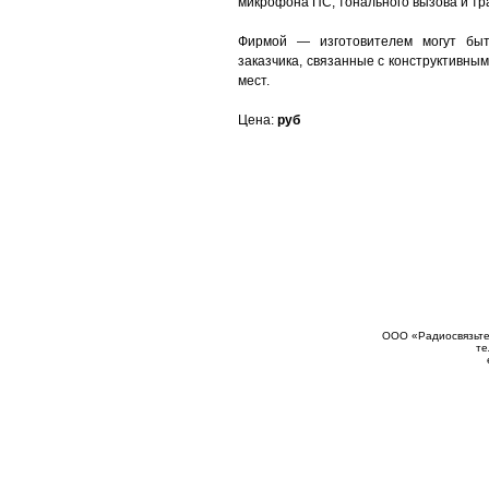
микрофона ПС, тонального вызова и тр
Фирмой — изготовителем могут быт
заказчика, связанные с конструктивн
мест.
Цена:
руб
ООО «Радиосвязьтех
те